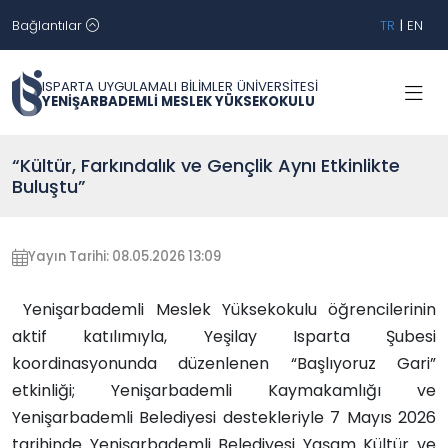
Bağlantılar
TR
|
EN
ISPARTA UYGULAMALI BİLİMLER ÜNİVERSİTESİ
YENİŞARBADEMLİ MESLEK YÜKSEKOKULU
“Kültür, Farkındalık ve Gençlik Aynı Etkinlikte
Buluştu”
Yayın Tarihi: 08.05.2026 13:09
Yenişarbademli Meslek Yüksekokulu öğrencilerinin
aktif katılımıyla, Yeşilay Isparta Şubesi
koordinasyonunda düzenlenen “Başlıyoruz Gari”
etkinliği; Yenişarbademli Kaymakamlığı ve
Yenişarbademli Belediyesi destekleriyle 7 Mayıs 2026
tarihinde Yenişarbademli Belediyesi Yaşam Kültür ve