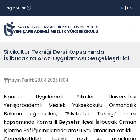
Bağlantılar
TR
|
EN
ISPARTA UYGULAMALI BİLİMLER ÜNİVERSİTESİ
YENİŞARBADEMLİ MESLEK YÜKSEKOKULU
Silvikültür Tekniği Dersi Kapsamında
İslibucak’ta Arazi Uygulaması Gerçekleştirildi
Yayın Tarihi: 28.04.2025 11:04
Isparta Uygulamalı Bilimler Üniversitesi
Yenişarbademli Meslek Yüksekokulu Ormancılık
Bölümü öğrencileri, “Silvikültür Tekniği” dersi
kapsamında Konya ili Beyşehir ilçesi İslibucak Orman
İşletme Şefliği sınırlarında arazi uygulamasına katıldı.
Gerçekleştirilen teknik gezi ve uygulama